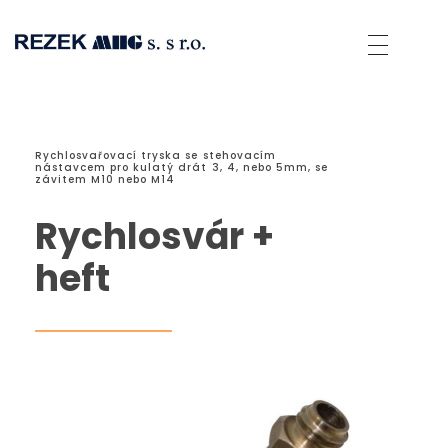
Rezek MHG
Spolehlivé přístroje pro sváření umělých hmot a přístroje horkovzdušné technologie.
Rychlosvařovací tryska se stehovacím
nástavcem pro kulatý drát 3, 4, nebo 5mm, se
závitem M10 nebo M14
Rychlosvár +
heft