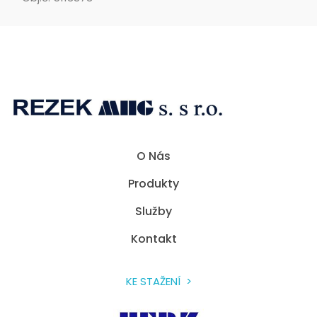
Rezek MHG
Spolehlivé přístroje pro sváření umělých hmot a přístroje horkovzdušné technologie.
O Nás
Produkty
Služby
Kontakt
KE STAŽENÍ >