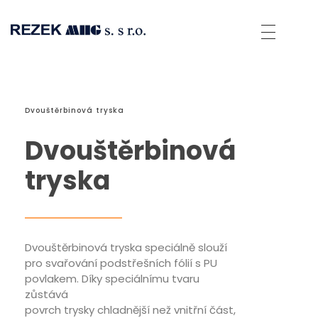
Rezek MHG
Spolehlivé přístroje pro sváření umělých hmot a přístroje horkovzdušné technologie.
Dvouštěrbinová tryska
Dvouštěrbinová
tryska
Dvouštěrbinová tryska speciálně slouží
pro svařování podstřešních fólií s PU
povlakem. Díky speciálnímu tvaru
zůstává
povrch trysky chladnější než vnitřní část,