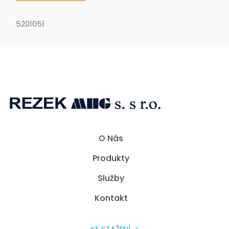
5201051
Rezek MHG
Spolehlivé přístroje pro sváření umělých hmot a přístroje horkovzdušné technologie.
O Nás
Produkty
Služby
Kontakt
KE STAŽENÍ >