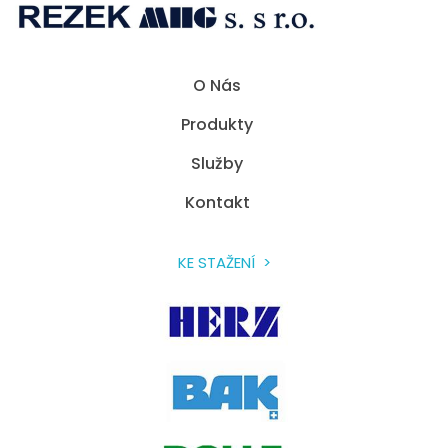
Rezek MHG
Spolehlivé přístroje pro sváření umělých hmot a přístroje horkovzdušné technologie.
O Nás
Produkty
Služby
Kontakt
KE STAŽENÍ >