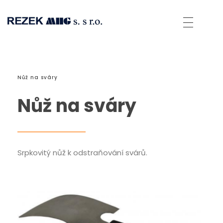
Rezek MHG
Spolehlivé přístroje pro sváření umělých hmot a přístroje horkovzdušné technologie.
Nůž na sváry
Nůž na sváry
Srpkovitý nůž k odstraňování svárů.