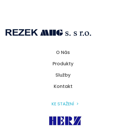
Rezek MHG
Spolehlivé přístroje pro sváření umělých hmot a přístroje horkovzdušné technologie.
O Nás
Produkty
Služby
Kontakt
KE STAŽENÍ >