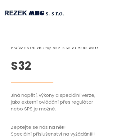
Rezek MHG
Spolehlivé přístroje pro sváření umělých hmot a přístroje horkovzdušné technologie.
Ohřívač vzduchu typ S32 1550 až 2000 watt
S32
Jiná napětí, výkony a speciální verze,
jako externí ovládání přes regulátor
nebo SPS je možné.
Zeptejte se nás na ně!!!
Speciální příslušenství na vyžádání!!!