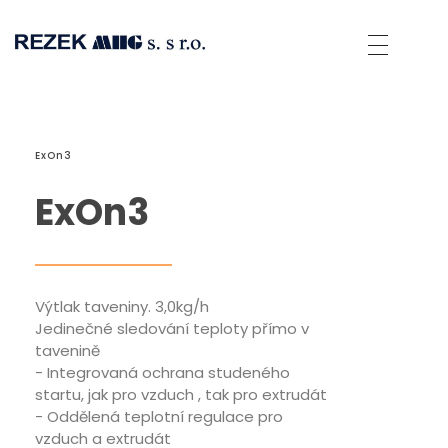
Rezek MHG
Spolehlivé přístroje pro sváření umělých hmot a přístroje horkovzdušné technologie.
ExOn3
ExOn3
Výtlak taveniny. 3,0kg/h
Jedinečné sledování teploty přímo v
tavenině
- Integrovaná ochrana studeného
startu, jak pro vzduch , tak pro extrudát
- Oddělená teplotní regulace pro
vzduch a extrudát