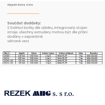
Objednávka číslo:
Součást dodávky:
2 Svářecí botky dle výběru, integrovaný stojan
stroje, všechny extrudery mohou být dle přání
dodány v separátně
větrané verz
Rezek MHG
Spolehlivé přístroje pro sváření umělých hmot a přístroje horkovzdušné technologie.